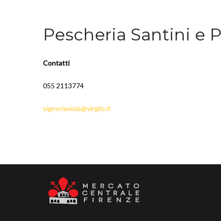
Pescheria Santini e 
Contatti
055 2113774
signoriaviola@virglio.it